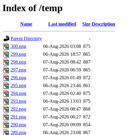
Index of /temp
Name
Last modified
Size
Description
Parent Directory
-
300.png
06-Aug-2026 03:08
875
299.png
06-Aug-2026 18:57
865
298.png
07-Aug-2026 08:42
887
297.png
07-Aug-2026 06:59
865
296.png
07-Aug-2026 01:49
872
295.png
06-Aug-2026 23:46
861
294.png
07-Aug-2026 02:40
875
293.png
06-Aug-2026 13:03
875
292.png
07-Aug-2026 08:47
868
291.png
07-Aug-2026 06:27
872
290.png
07-Aug-2026 09:09
854
289.png
06-Aug-2026 23:08
867